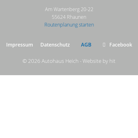
Am Wartenberg 20-22
55624 Rhaunen
Routenplanung starten
Navigation
Impressum
Datenschutz
AGB
Facebook
überspringen
© 2026 Autohaus Heich
-
Website by
hit